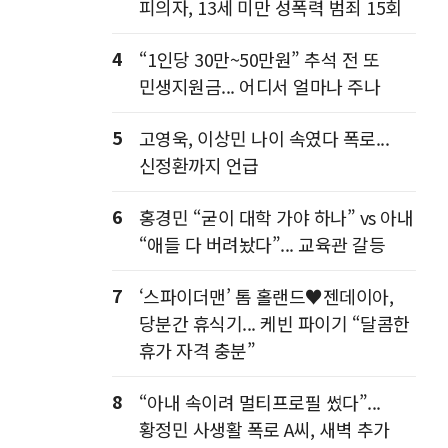
피의자, 13세 미만 성폭력 범죄 15회
4
“1인당 30만~50만원” 추석 전 또
민생지원금... 어디서 얼마나 주나
5
고영욱, 이상민 나이 속였다 폭로...
신정환까지 언급
6
홍경민 “굳이 대학 가야 하나” vs 아내
“애들 다 버려놨다”... 교육관 갈등
7
‘스파이더맨’ 톰 홀랜드♥젠데이아,
당분간 휴식기... 케빈 파이기 “달콤한
휴가 자격 충분”
8
“아내 속이려 멀티프로필 썼다”...
황정민 사생활 폭로 A씨, 새벽 추가