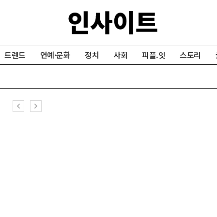
트렌드
연예·문화
정치
사회
피플.잇
스토리