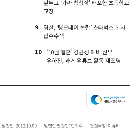
앞두고 ‘가짜 청첩장’ 배포한 초등학교
교장
9
경찰, ‘탱크데이 논란’ 스타벅스 본사
압수수색
10
‘10월 결혼’ 강균성 예비 신부
유하진, 과거 유튜브 활동 재조명
 발행일:
2012.10.09
발행인·편집인:
안혁수
편집국장:
이유리