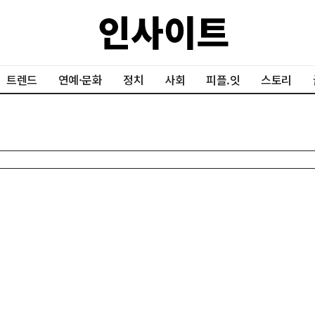
트렌드
연예·문화
정치
사회
피플.잇
스토리