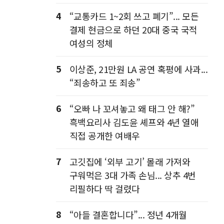
4
“교통카드 1~2회 쓰고 폐기”... 모든
결제 현금으로 하던 20대 중국 국적
여성의 정체
5
이상준, 21만원 LA 공연 혹평에 사과...
“죄송하고 또 죄송”
6
“오빠 나 꼬셔놓고 왜 태그 안 해?”
흑백요리사 김도윤 셰프와 4년 열애
직접 공개한 여배우
7
고깃집에 ‘외부 고기’ 몰래 가져와
구워먹은 3대 가족 손님... 상추 4번
리필하다 딱 걸렸다
8
“아들 결혼합니다”... 정년 4개월