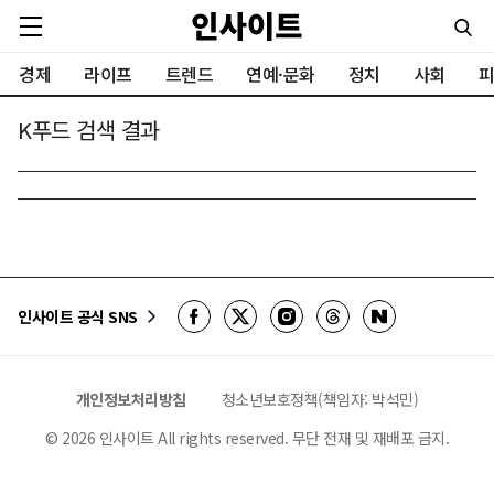
경제
라이프
트렌드
연예·문화
정치
사회
피
K푸드 검색 결과
인사이트 공식 SNS
개인정보처리방침
청소년보호정책(책임자: 박석민)
©
2026
인사이트 All rights reserved. 무단 전재 및 재배포 금지.