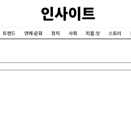
트렌드
연예·문화
정치
사회
피플.잇
스토리