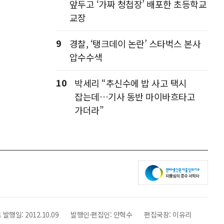
앞두고 ‘가짜 청첩장’ 배포한 초등학교
교장
9
경찰, ‘탱크데이 논란’ 스타벅스 본사
압수수색
10
박세리 “추신수에 밥 사고 택시
잡는데…기사 동반 마이바흐타고
가더라”
 발행일:
2012.10.09
발행인·편집인:
안혁수
편집국장:
이유리