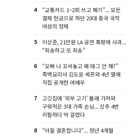
4
“교통카드 1~2회 쓰고 폐기”... 모든
결제 현금으로 하던 20대 중국 국적
여성의 정체
5
이상준, 21만원 LA 공연 혹평에 사과...
“죄송하고 또 죄송”
6
“오빠 나 꼬셔놓고 왜 태그 안 해?”
흑백요리사 김도윤 셰프와 4년 열애
직접 공개한 여배우
7
고깃집에 ‘외부 고기’ 몰래 가져와
구워먹은 3대 가족 손님... 상추 4번
리필하다 딱 걸렸다
8
“아들 결혼합니다”... 정년 4개월