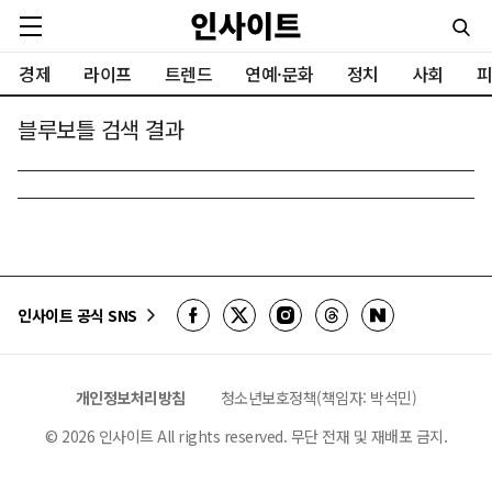
경제
라이프
트렌드
연예·문화
정치
사회
피
블루보틀 검색 결과
인사이트 공식 SNS
개인정보처리방침
청소년보호정책(책임자: 박석민)
©
2026
인사이트 All rights reserved. 무단 전재 및 재배포 금지.