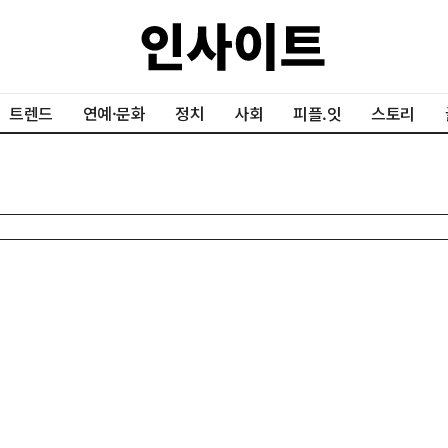
트렌드
연예·문화
정치
사회
피플.잇
스토리