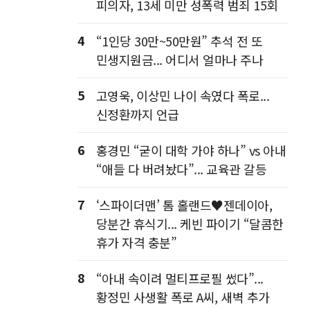
피의자, 13세 미만 성폭력 범죄 15회
4
“1인당 30만~50만원” 추석 전 또
민생지원금... 어디서 얼마나 주나
5
고영욱, 이상민 나이 속였다 폭로...
신정환까지 언급
6
홍경민 “굳이 대학 가야 하나” vs 아내
“애들 다 버려놨다”... 교육관 갈등
7
‘스파이더맨’ 톰 홀랜드♥젠데이아,
당분간 휴식기... 케빈 파이기 “달콤한
휴가 자격 충분”
8
“아내 속이려 멀티프로필 썼다”...
황정민 사생활 폭로 A씨, 새벽 추가