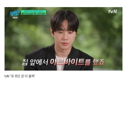
tvN '유 퀴즈 온 더 블럭'