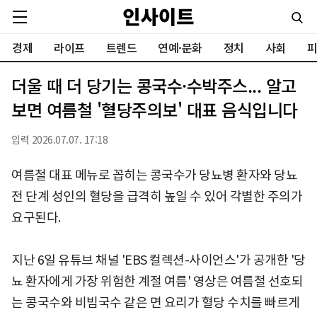
경제
라이프
트렌드
연예·문화
정치
사회
피
더울 때 더 당기는 콩국수·수박주스... 알고
보면 여름철 '혈당주의보' 대표 음식입니다
입력 2026.07.07. 17:18
여름철 대표 메뉴로 꼽히는 콩국수가 당뇨병 환자와 당뇨
전 단계 성인의 혈당을 급격히 높일 수 있어 각별한 주의가
요구된다.
지난 6일 유튜브 채널 'EBS 컬렉션-사이언스'가 공개한 '당
뇨 환자에게 가장 위험한 계절 여름' 영상은 여름철 선호되
는 콩국수와 비빔국수 같은 면 요리가 혈당 수치를 빠르게