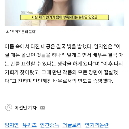
tvN '유 퀴즈 온 더 블럭'
어둠 속에서 다진 내공은 결국 빛을 발했다. 임지연은 "어
릴 때는 몰랐던 것들을 하나씩 알게 되면서 배우는 결국 아
는 만큼 표현할 수 있다는 생각을 하게 됐다"며 "이후 다시
기회가 찾아왔고, 그때 만난 작품의 모든 장면이 절실했
다"고 전하며 단단해진 배우로서의 면모를 증명했다.
이선민 기자
임지연
유퀴즈
인간중독
더글로리
연기력논란