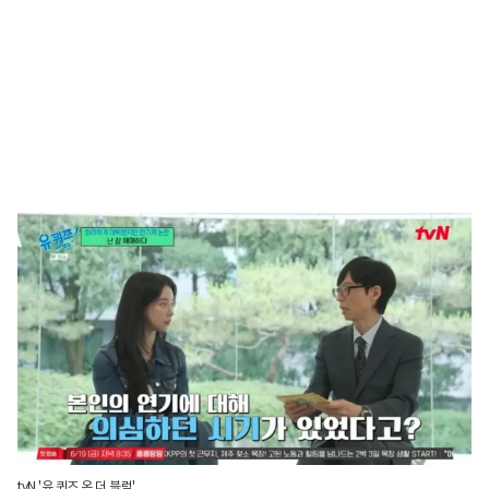
tvN '유 퀴즈 온 더 블럭'