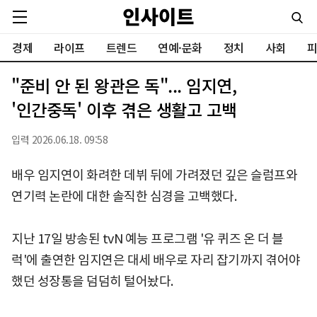
경제
라이프
트렌드
연예·문화
정치
사회
피
"준비 안 된 왕관은 독"... 임지연,
'인간중독' 이후 겪은 생활고 고백
입력 2026.06.18. 09:58
배우 임지연이 화려한 데뷔 뒤에 가려졌던 깊은 슬럼프와
연기력 논란에 대한 솔직한 심경을 고백했다.
지난 17일 방송된 tvN 예능 프로그램 '유 퀴즈 온 더 블
럭'에 출연한 임지연은 대세 배우로 자리 잡기까지 겪어야
했던 성장통을 덤덤히 털어놨다.