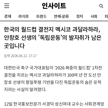
경제
라이프
트렌드
연예·문화
정치
사회
피
한국의 월드컵 결전지 멕시코 과달라하라,
안창호 선생의 '독립운동'의 발자취가 남은
곳입니다
입력 2026.06.12. 17:17
대한민국 축구 국가대표팀이 '2026 북중미 월드컵' 1차전
결전을 치르는 멕시코 과달라하라가 100여 년 전 도산 안
창호 선생이 항일투쟁 기반을 다진 독립운동의 숨은 유적
지라는 사실이 알려졌다.
12일 한국홍보전문가 서경덕 성신여대 교수는 사회관계망