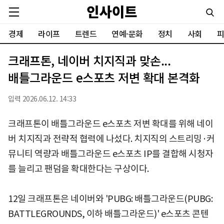
경제
라이프
트렌드
연예·문화
정치
사회
피
크래프톤, 네이버 치지직과 맞손...
배틀그라운드 e스포츠 저변 확대 본격화
입력 2026.06.12. 14:33
크래프톤이 배틀그라운드 e스포츠 저변 확대를 위해 네이
버 치지직과 전략적 협력에 나섰다. 치지직의 스트리밍·커
뮤니티 역량과 배틀그라운드 e스포츠 IP를 결합해 시청자
를 늘리고 팬덤을 확대한다는 구상이다.
12일 크래프톤은 네이버와 'PUBG: 배틀그라운드(PUBG:
BATTLEGROUNDS, 이하 배틀그라운드)' e스포츠 콘텐