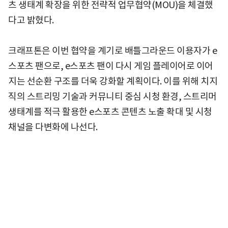
츠 생태계 확장을 위한 전략적 업무협약(MOU)을 체결했
다고 밝혔다.
크래프톤은 이번 협약을 계기로 배틀그라운드 이용자가 e
스포츠 팬으로, e스포츠 팬이 다시 게임 플레이어로 이어
지는 선순환 구조를 더욱 강화할 계획이다. 이를 위해 치지
직의 스트리밍 기술과 커뮤니티 중심 시청 환경, 스트리머
생태계를 적극 활용한 e스포츠 콘텐츠 노출 확대 및 시청
채널을 다변화에 나선다.