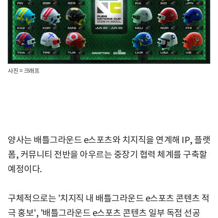
사진 = 크래프
양사는 배틀그라운드 e스포츠와 치지직을 연계해 IP, 플랫
폼, 커뮤니티 전반을 아우르는 중장기 협력 체계를 구축할
예정이다.
구체적으로는 '치지직 내 배틀그라운드 e스포츠 콘텐츠 적
극 홍보', '배틀그라운드 e스포츠 콘텐츠 일부 독점 선공