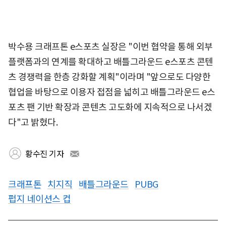
박수용 크래프톤 e스포츠 실장은 "이번 협약을 통해 외부
플랫폼과의 연계를 확대하고 배틀그라운드 e스포츠 콘텐
츠 경쟁력을 한층 강화할 계획"이라며 "앞으로도 다양한
협업을 바탕으로 이용자 접점을 넓히고 배틀그라운드 e스
포츠 팬 기반 확장과 콘텐츠 고도화에 지속적으로 나서겠
다"고 밝혔다.
황수진 기자
크래프톤
치지직
배틀그라운드
PUBG
펍지 네이션스 컵