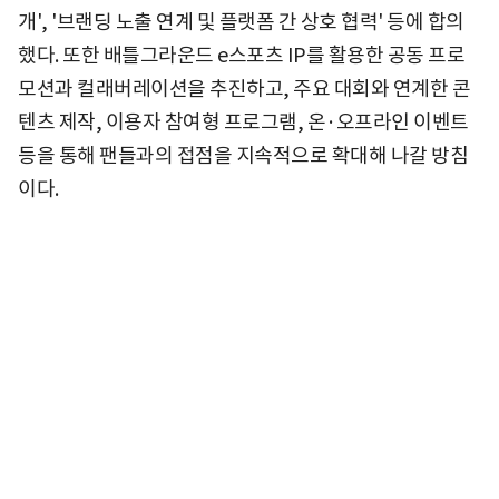
개', '브랜딩 노출 연계 및 플랫폼 간 상호 협력' 등에 합의
했다. 또한 배틀그라운드 e스포츠 IP를 활용한 공동 프로
모션과 컬래버레이션을 추진하고, 주요 대회와 연계한 콘
텐츠 제작, 이용자 참여형 프로그램, 온·오프라인 이벤트
등을 통해 팬들과의 접점을 지속적으로 확대해 나갈 방침
이다.