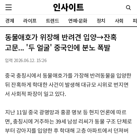
경제
라이프
트렌드
연예·문화
정치
사회
피
동물애호가 위장해 반려견 입양→잔혹
고문... '두 얼굴' 중국인에 분노 폭발
입력 2026.06.12. 15:26
중국 충칭시에서 동물애호가를 가장해 반려동물을 입양한
뒤 잔혹하게 학대한 사건이 발생해 대규모 시위로 번지면
서 사회적 파장이 일고 있다.
지난 11일 중국 광명망과 홍콩 명보 등 현지 언론에 따르
면, 충칭시에 거주하는 39세 남성 리씨가 동물 구조 단체로
부터 강아지를 입양한 후 학대해 고층 아파트에서 던져버