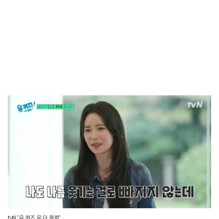
tvN '유 퀴즈 온 더 블럭'