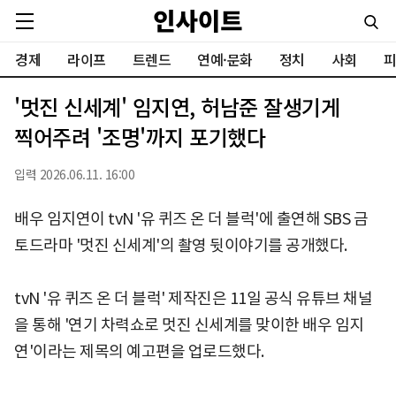
경제
라이프
트렌드
연예·문화
정치
사회
피
'멋진 신세계' 임지연, 허남준 잘생기게
찍어주려 '조명'까지 포기했다
입력 2026.06.11. 16:00
배우 임지연이 tvN '유 퀴즈 온 더 블럭'에 출연해 SBS 금
토드라마 '멋진 신세계'의 촬영 뒷이야기를 공개했다.
tvN '유 퀴즈 온 더 블럭' 제작진은 11일 공식 유튜브 채널
을 통해 '연기 차력쇼로 멋진 신세계를 맞이한 배우 임지
연'이라는 제목의 예고편을 업로드했다.