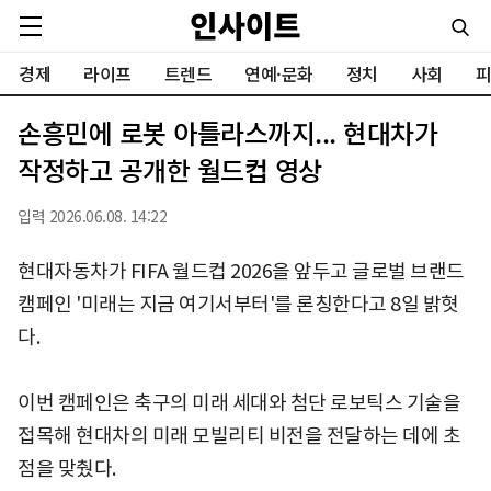
경제
라이프
트렌드
연예·문화
정치
사회
피
손흥민에 로봇 아틀라스까지... 현대차가
작정하고 공개한 월드컵 영상
입력 2026.06.08. 14:22
현대자동차가 FIFA 월드컵 2026을 앞두고 글로벌 브랜드
캠페인 '미래는 지금 여기서부터'를 론칭한다고 8일 밝혓
다.
이번 캠페인은 축구의 미래 세대와 첨단 로보틱스 기술을
접목해 현대차의 미래 모빌리티 비전을 전달하는 데에 초
점을 맞췄다.