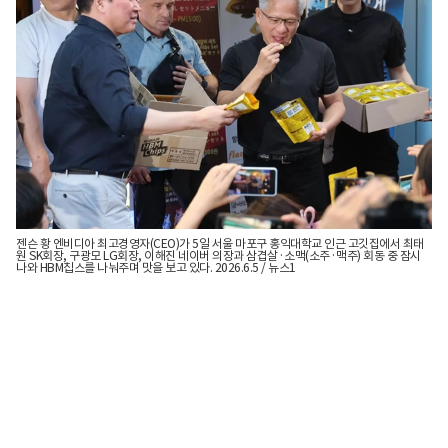
젠슨 황 엔비디아 최고경영자(CEO)가 5일 서울 마포구 홍익대학교 인근 고깃집에서 최태
원 SK회장, 구광모 LG회장, 이해진 네이버 의장과 삼겹살·소맥(소주·맥주) 회동 중 잠시
나와 HBM칩스를 나눠주며 맛을 보고 있다. 2026.6.5 / 뉴스1