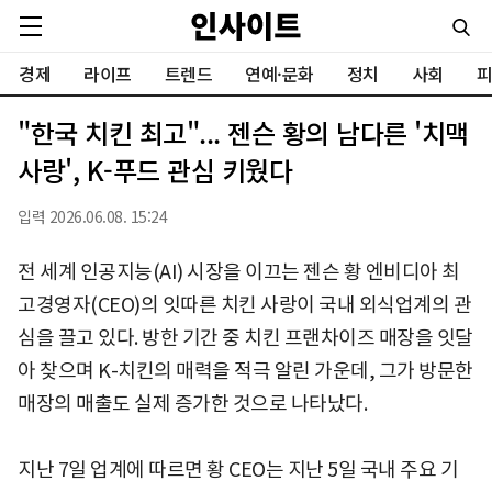
경제
라이프
트렌드
연예·문화
정치
사회
피
"한국 치킨 최고"... 젠슨 황의 남다른 '치맥
사랑', K-푸드 관심 키웠다
입력 2026.06.08. 15:24
전 세계 인공지능(AI) 시장을 이끄는 젠슨 황 엔비디아 최
고경영자(CEO)의 잇따른 치킨 사랑이 국내 외식업계의 관
심을 끌고 있다. 방한 기간 중 치킨 프랜차이즈 매장을 잇달
아 찾으며 K-치킨의 매력을 적극 알린 가운데, 그가 방문한
매장의 매출도 실제 증가한 것으로 나타났다.
지난 7일 업계에 따르면 황 CEO는 지난 5일 국내 주요 기