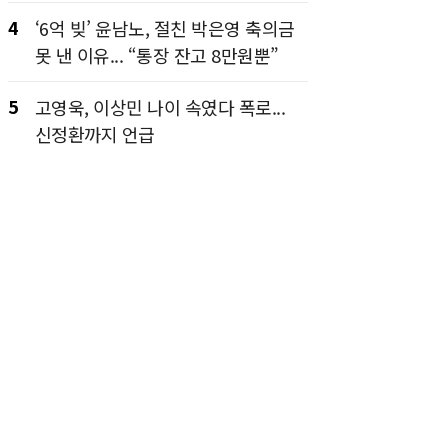
4
‘6억 빚’ 윤남노, 절친 박은영 축의금
못 낸 이유... “통장 잔고 8만원뿐”
5
고영욱, 이상민 나이 속였다 폭로...
신정환까지 언급