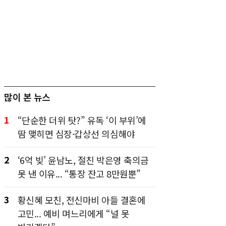
많이 본 뉴스
1
“단순한 더위 탓?” 유독 ‘이 부위’에
땀 맺히면 심장·갑상선 의심해야
2
‘6억 빚’ 윤남노, 절친 박은영 축의금
못 낸 이유... “통장 잔고 8만원뿐”
3
황신혜 모친, 전신마비 아들 결혼에
고민... 예비 며느리에게 “널 못