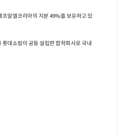
에프알엘코리아의 지분 49%를 보유하고 있
 롯데쇼핑이 공동 설립한 합작회사로 국내