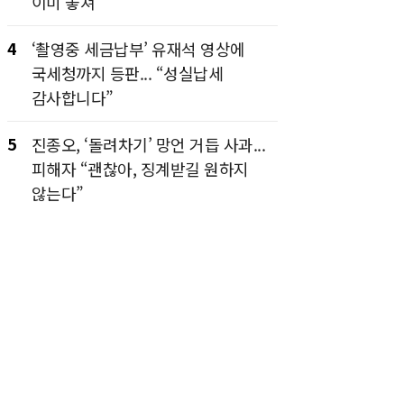
이미 놓쳐”
4
‘촬영중 세금납부’ 유재석 영상에
국세청까지 등판... “성실납세
감사합니다”
5
진종오, ‘돌려차기’ 망언 거듭 사과...
피해자 “괜찮아, 징계받길 원하지
않는다”