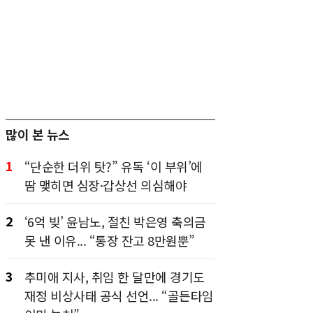
많이 본 뉴스
1
“단순한 더위 탓?” 유독 ‘이 부위’에
땀 맺히면 심장·갑상선 의심해야
2
‘6억 빚’ 윤남노, 절친 박은영 축의금
못 낸 이유... “통장 잔고 8만원뿐”
3
추미애 지사, 취임 한 달만에 경기도
재정 비상사태 공식 선언... “골든타임