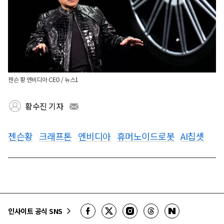
젠슨 황 엔비디아 CEO / 뉴스1
황수진 기자
젠슨황
크래프톤
엔비디아
휴머노이드로봇
AI칩셋
인사이트 공식 SNS