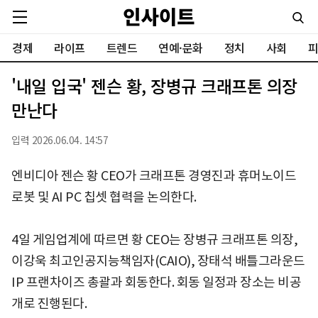
경제
라이프
트렌드
연예·문화
정치
사회
피
'내일 입국' 젠슨 황, 장병규 크래프톤 의장
만난다
입력 2026.06.04. 14:57
엔비디아 젠슨 황 CEO가 크래프톤 경영진과 휴머노이드
로봇 및 AI PC 칩셋 협력을 논의한다.
4일 게임업계에 따르면 황 CEO는 장병규 크래프톤 의장,
이강욱 최고인공지능책임자(CAIO), 장태석 배틀그라운드
IP 프랜차이즈 총괄과 회동한다. 회동 일정과 장소는 비공
개로 진행된다.