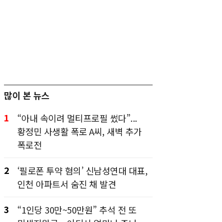
많이 본 뉴스
1
“아내 속이려 멀티프로필 썼다”...
황정민 사생활 폭로 A씨, 새벽 추가
폭로전
2
‘필로폰 투약 혐의’ 신남성연대 대표,
인천 아파트서 숨진 채 발견
3
“1인당 30만~50만원” 추석 전 또