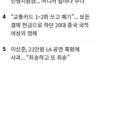
민생지원금... 어디서 얼마나 주나
4
“교통카드 1~2회 쓰고 폐기”... 모든
결제 현금으로 하던 20대 중국 국적
여성의 정체
5
이상준, 21만원 LA 공연 혹평에
사과... “죄송하고 또 죄송”