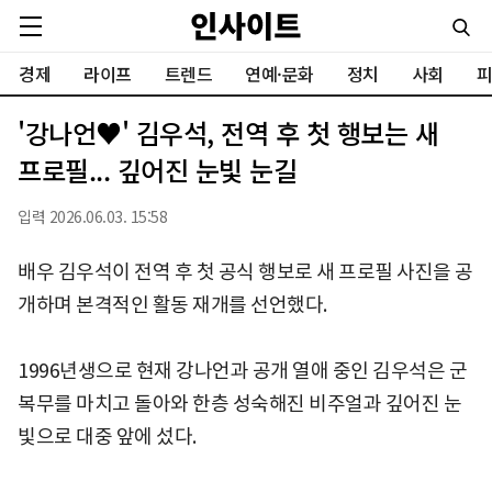
경제
라이프
트렌드
연예·문화
정치
사회
피
'강나언♥' 김우석, 전역 후 첫 행보는 새
프로필... 깊어진 눈빛 눈길
입력 2026.06.03. 15:58
배우 김우석이 전역 후 첫 공식 행보로 새 프로필 사진을 공
개하며 본격적인 활동 재개를 선언했다.
1996년생으로 현재 강나언과 공개 열애 중인 김우석은 군
복무를 마치고 돌아와 한층 성숙해진 비주얼과 깊어진 눈
빛으로 대중 앞에 섰다.