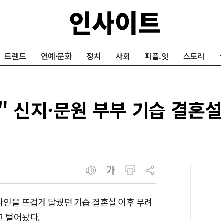
트렌드
연예·문화
정치
사회
피플.잇
스토리
" 신지·문원 부부 기습 결혼
라인을 뜨겁게 달궜던 기습 결혼설 이후 무려
고 털어놨다.