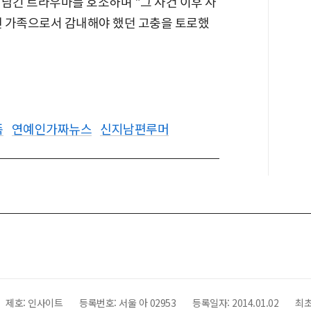
남긴 트라우마를 호소하며 "그 사건 이후 사
인 가족으로서 감내해야 했던 고충을 토로했
족
연예인가짜뉴스
신지남편루머
제호:
인사이트
등록번호: 서울 아 02953
등록일자:
2014.01.02
최초