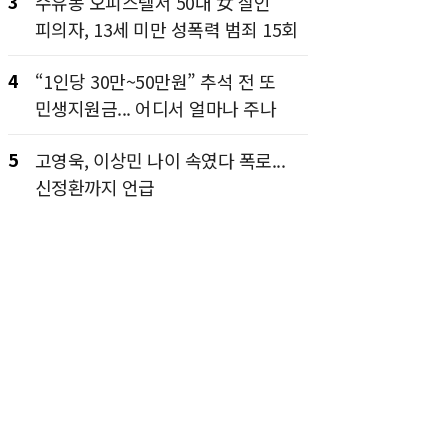
3
수유동 오피스텔서 50대 女 살인
피의자, 13세 미만 성폭력 범죄 15회
4
“1인당 30만~50만원” 추석 전 또
민생지원금... 어디서 얼마나 주나
5
고영욱, 이상민 나이 속였다 폭로...
신정환까지 언급