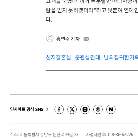
고개를 숙였다. 이어 무분별한 마녀사냥이 
람을 믿지 못하겠더라"라고 덧붙여 연예
다.
홍연주 기자
신지결혼설
문원상견례
남의집귀한가
인사이트 공식 SNS
주소: 서울특별시 강남구 논현로99길 23
사업자번호:
119-86-62226