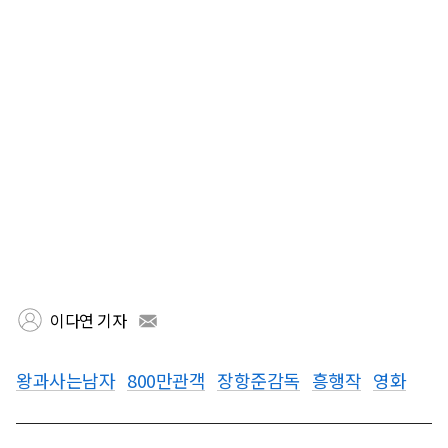
이다연 기자
왕과사는남자
800만관객
장항준감독
흥행작
영화