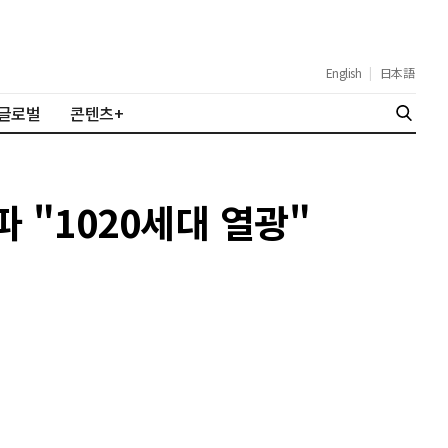
English
|
日本語
글로벌
콘텐츠+
파 "1020세대 열광"