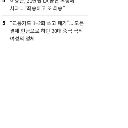
4
이상준, 21만원 LA 공연 혹평에
사과... “죄송하고 또 죄송”
5
“교통카드 1~2회 쓰고 폐기”... 모든
결제 현금으로 하던 20대 중국 국적
여성의 정체