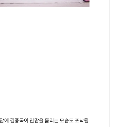
담에 김종국이 진땀을 흘리는 모습도 포착됩