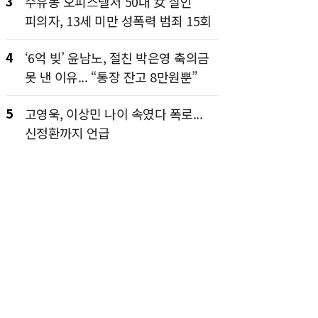
3
수유동 오피스텔서 50대 女 살인
피의자, 13세 미만 성폭력 범죄 15회
4
‘6억 빚’ 윤남노, 절친 박은영 축의금
못 낸 이유... “통장 잔고 8만원뿐”
5
고영욱, 이상민 나이 속였다 폭로...
신정환까지 언급