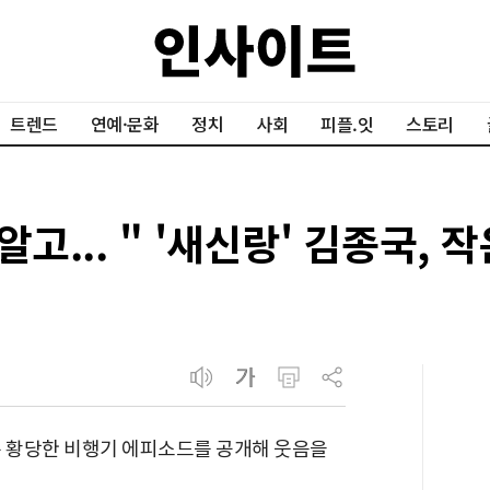
트렌드
연예·문화
정치
사회
피플.잇
스토리
알고... " '새신랑' 김종국,
은 황당한 비행기 에피소드를 공개해 웃음을