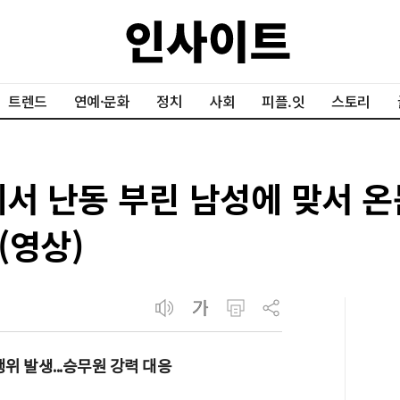
트렌드
연예·문화
정치
사회
피플.잇
스토리
에서 난동 부린 남성에 맞서 
(영상)
위 발생...승무원 강력 대응