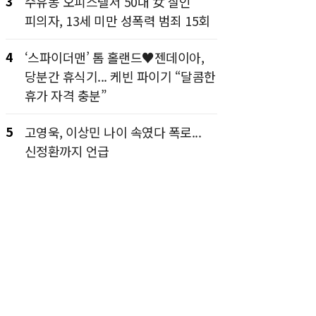
3
수유동 오피스텔서 50대 女 살인
피의자, 13세 미만 성폭력 범죄 15회
4
‘스파이더맨’ 톰 홀랜드♥젠데이아,
당분간 휴식기... 케빈 파이기 “달콤한
휴가 자격 충분”
5
고영욱, 이상민 나이 속였다 폭로...
신정환까지 언급