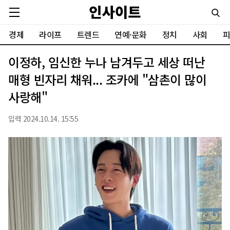
경제
라이프
트렌드
연예·문화
정치
사회
피
이정하, 임신한 누나 남겨두고 세상 떠난
매형 빈자리 채워... 조카에 "삼촌이 많이
사랑해"
입력 2024.10.14. 15:55