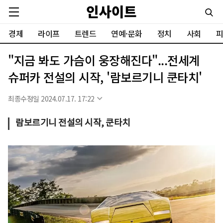
경제
라이프
트렌드
연예·문화
정치
사회
피
"지금 봐도 가슴이 웅장해진다"...전세계
슈퍼카 전설의 시작, '람보르기니 쿤타치'
최종수정일 2024.07.17. 17:22
람보르기니 전설의 시작, 쿤타치