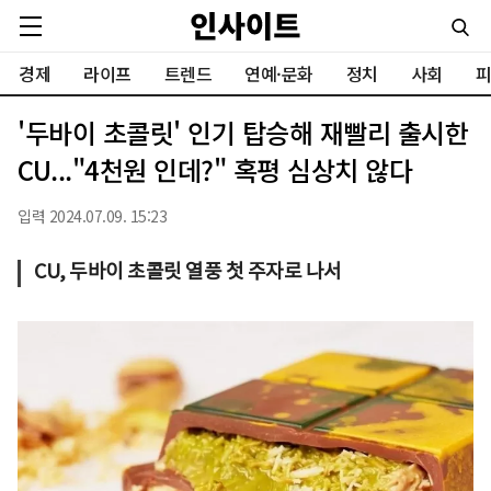
경제
라이프
트렌드
연예·문화
정치
사회
피
'두바이 초콜릿' 인기 탑승해 재빨리 출시한
CU..."4천원 인데?" 혹평 심상치 않다
입력 2024.07.09. 15:23
CU, 두바이 초콜릿 열풍 첫 주자로 나서