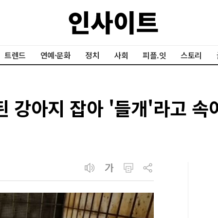
트렌드
연예·문화
정치
사회
피플.잇
스토리
된 강아지 잡아 '들개'라고 속