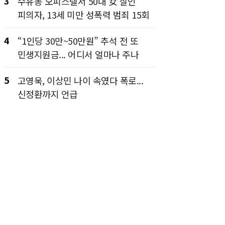
3
수유동 오피스텔서 50대 女 살인
피의자, 13세 미만 성폭력 범죄 15회
4
“1인당 30만~50만원” 추석 전 또
민생지원금... 어디서 얼마나 주나
5
고영욱, 이상민 나이 속였다 폭로...
신정환까지 언급