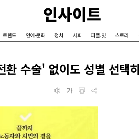
트렌드
연예·문화
정치
사회
피플.잇
스토리
전환 수술' 없이도 성별 선택