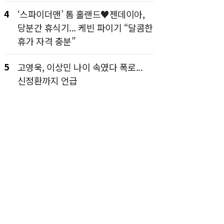
4
‘스파이더맨’ 톰 홀랜드♥젠데이아,
당분간 휴식기... 케빈 파이기 “달콤한
휴가 자격 충분”
5
고영욱, 이상민 나이 속였다 폭로...
신정환까지 언급