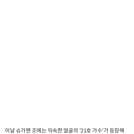
이날 슈가맨 조에는 익숙한 얼굴의 '21호 가수'가 등장해