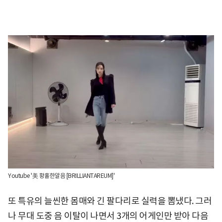
Youtube '美 황홀한알음 [BRILLIANTAREUM]'
또 특유의 늘씬한 몸매와 긴 팔다리로 실력을 뽐냈다. 그러
나 무대 도중 음 이탈이 나면서 3개의 어게인만 받아 다음