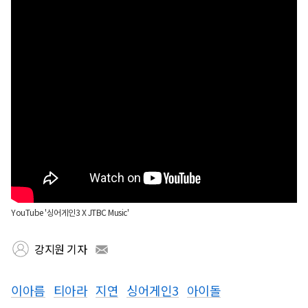
YouTube '싱어게인3 X JTBC Music'
강지원 기자
이아름
티아라
지연
싱어게인3
아이돌