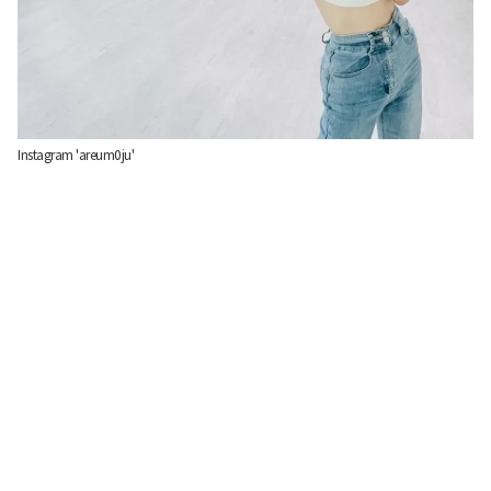
Instagram 'areum0ju'