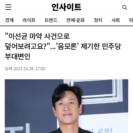
경제
라이프
트렌드
연예·문화
정치
사회
피
"이선균 마약 사건으로
덮어보려고요?"...'음모론' 제기한 민주당
부대변인
입력 2023.10.24. 17:00