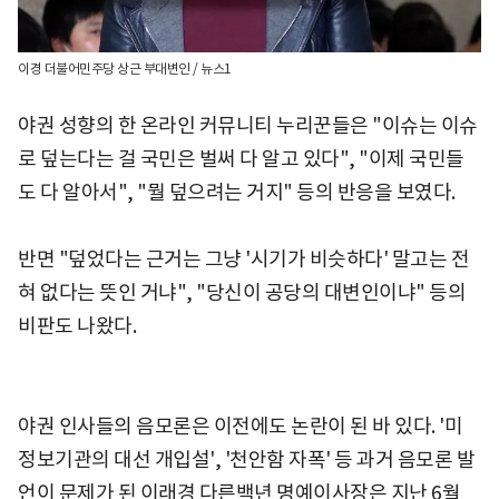
이경 더불어민주당 상근 부대변인 / 뉴스1
야권 성향의 한 온라인 커뮤니티 누리꾼들은 "이슈는 이슈
로 덮는다는 걸 국민은 벌써 다 알고 있다", "이제 국민들
도 다 알아서", "뭘 덮으려는 거지" 등의 반응을 보였다.
반면 "덮었다는 근거는 그냥 '시기가 비슷하다' 말고는 전
혀 없다는 뜻인 거냐", "당신이 공당의 대변인이냐" 등의
비판도 나왔다.
야권 인사들의 음모론은 이전에도 논란이 된 바 있다. '미
정보기관의 대선 개입설', '천안함 자폭' 등 과거 음모론 발
언이 문제가 된 이래경 다른백년 명예이사장은 지난 6월