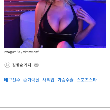
Instagram 'kaylasimmmons'
김한솔 기자
배구선수
손가락질
새직업
가슴수술
스포츠스타