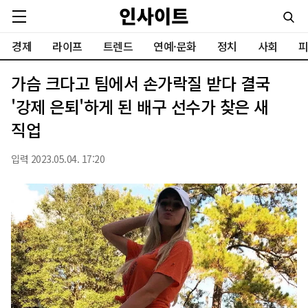
경제
라이프
트렌드
연예·문화
정치
사회
피
가슴 크다고 팀에서 손가락질 받다 결국
'강제 은퇴'하게 된 배구 선수가 찾은 새
직업
입력 2023.05.04. 17:20