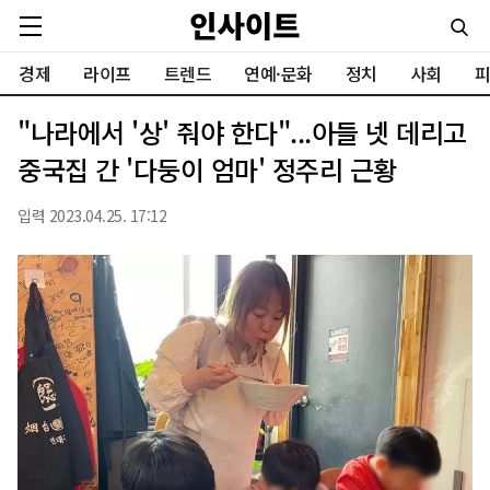
경제
라이프
트렌드
연예·문화
정치
사회
피
"나라에서 '상' 줘야 한다"...아들 넷 데리고
중국집 간 '다둥이 엄마' 정주리 근황
입력 2023.04.25. 17:12