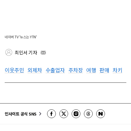
네이버 TV '뉴스는 YTN'
최민서 기자
이웃주민
외제차
수출업자
주차장
여행
판매
차키
인사이트 공식 SNS