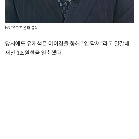
tvN '유 퀴즈 온 더 블럭'
당시에도 유재석은 이이경을 향해 "입 닥쳐"라고 일갈해
재산 1조원설을 일축했다.