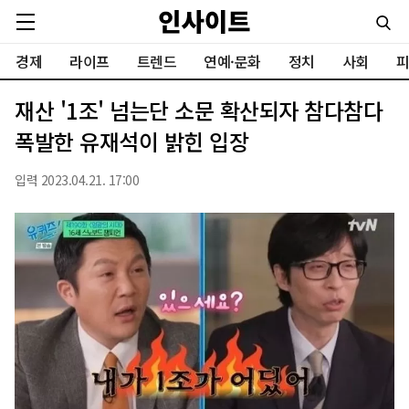
경제
라이프
트렌드
연예·문화
정치
사회
피
재산 '1조' 넘는단 소문 확산되자 참다참다
폭발한 유재석이 밝힌 입장
입력 2023.04.21. 17:00