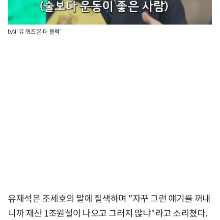
tvN '유 퀴즈 온 더 블럭'
유재석은 조세호의 말에 질색하며 "자꾸 그런 얘기를 꺼내
니까 재산 1조원설이 나오고 그러지 않냐"라고 소리쳤다.