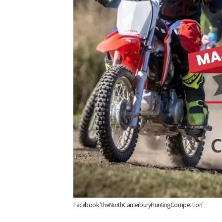
Facebook 'theNorthCanterburyHuntingCompetition'