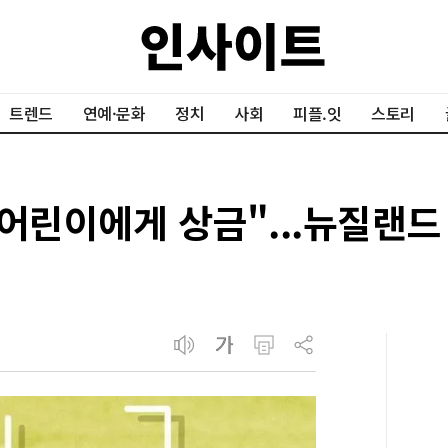
트렌드
연예·문화
정치
사회
피플.잇
스토리
 어린이에게 상금"...뉴질랜드