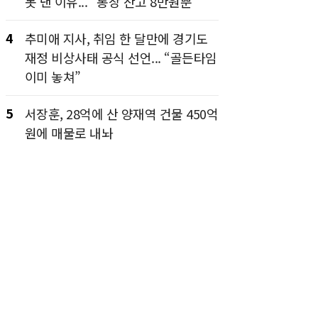
못 낸 이유... “통장 잔고 8만원뿐”
4
추미애 지사, 취임 한 달만에 경기도
재정 비상사태 공식 선언... “골든타임
이미 놓쳐”
5
서장훈, 28억에 산 양재역 건물 450억
원에 매물로 내놔