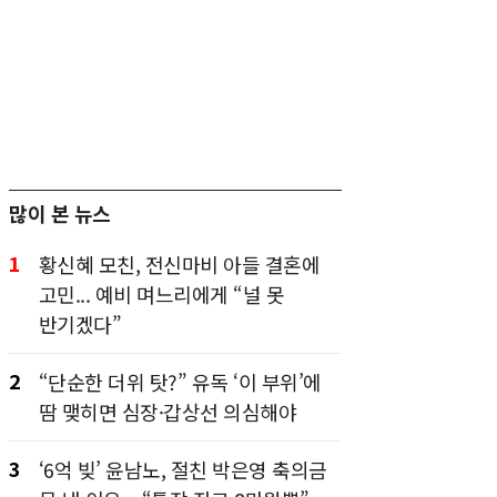
많이 본 뉴스
1
황신혜 모친, 전신마비 아들 결혼에
고민... 예비 며느리에게 “널 못
반기겠다”
2
“단순한 더위 탓?” 유독 ‘이 부위’에
땀 맺히면 심장·갑상선 의심해야
3
‘6억 빚’ 윤남노, 절친 박은영 축의금