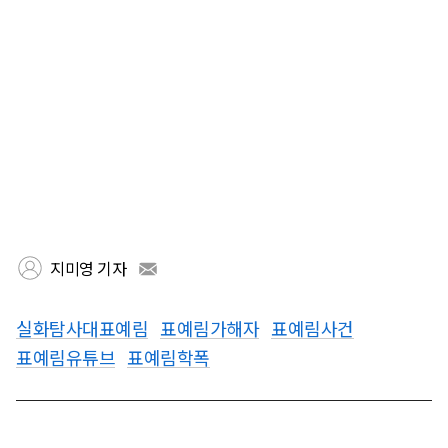
지미영 기자
실화탐사대표예림
표예림가해자
표예림사건
표예림유튜브
표예림학폭