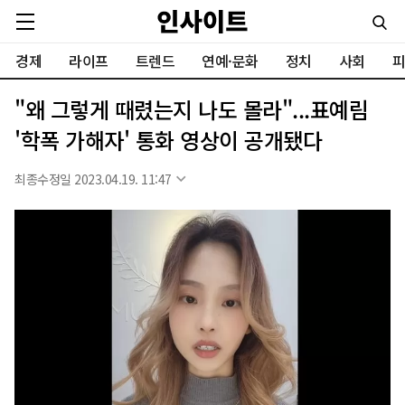
경제
라이프
트렌드
연예·문화
정치
사회
피
"왜 그렇게 때렸는지 나도 몰라"...표예림
'학폭 가해자' 통화 영상이 공개됐다
최종수정일 2023.04.19. 11:47