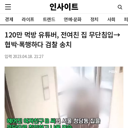
경제
라이프
트렌드
연예·문화
정치
사회
피
120만 먹방 유튜버, 전여친 집 무단침입→
협박·폭행하다 검찰 송치
입력 2023.04.18. 21:27