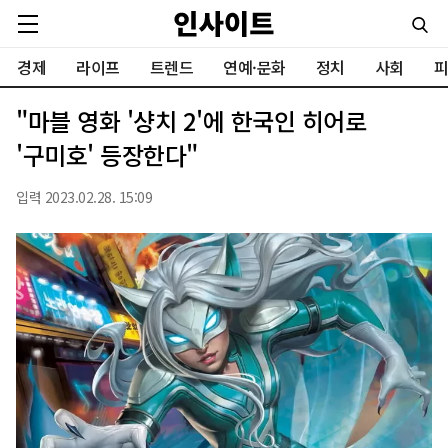
경제
라이프
트렌드
연예·문화
정치
사회
피
"마블 영화 '샹치 2'에 한국인 히어로
'구미호' 등장한다"
입력 2023.02.28. 15:09