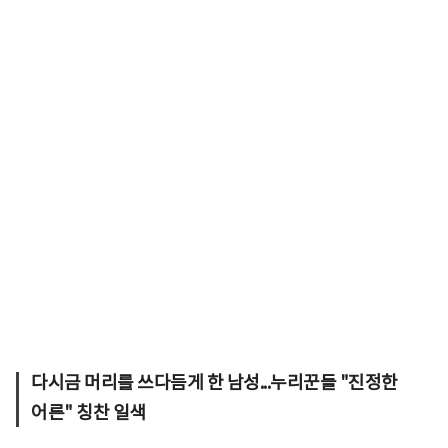
다시금 머리를 쓰다듬게 한 남성...누리꾼들 "진정한
어른" 칭찬 일색