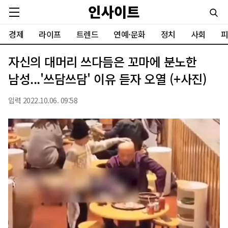
경제
라이프
트렌드
연예·문화
정치
사회
피
자신의 대머리 쓰다듬은 꼬마에 분노한
남성...'쓰담쓰담' 이유 듣자 오열 (+사진)
입력 2022.10.06. 09:58