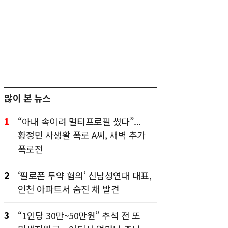
많이 본 뉴스
1
“아내 속이려 멀티프로필 썼다”...
황정민 사생활 폭로 A씨, 새벽 추가
폭로전
2
‘필로폰 투약 혐의’ 신남성연대 대표,
인천 아파트서 숨진 채 발견
3
“1인당 30만~50만원” 추석 전 또