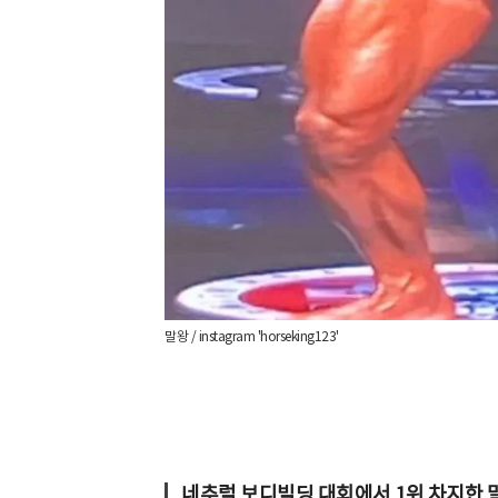
말왕 / instagram 'horseking123'
네추럴 보디빌딩 대회에서 1위 차지한 