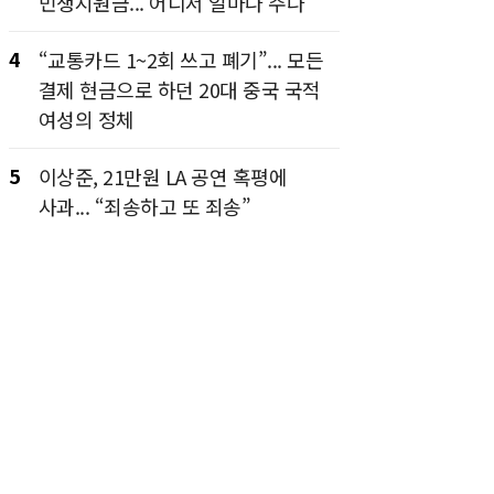
민생지원금... 어디서 얼마나 주나
4
“교통카드 1~2회 쓰고 폐기”... 모든
결제 현금으로 하던 20대 중국 국적
여성의 정체
5
이상준, 21만원 LA 공연 혹평에
사과... “죄송하고 또 죄송”