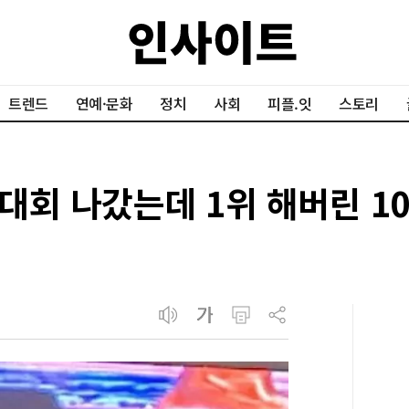
트렌드
연예·문화
정치
사회
피플.잇
스토리
회 나갔는데 1위 해버린 10