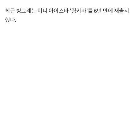
최근 빙그레는 미니 아이스바 '링키바'를 6년 만에 재출시
했다.