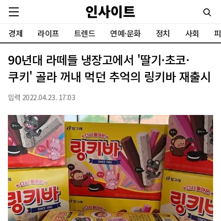
경제
라이프
트렌드
연예·문화
정치
사회
피
90년대 라떼들 냉장고에서 '딸기·초코·
쿠키' 골라 꺼내 먹던 추억의 링키바 재출시
입력 2022.04.23. 17:03