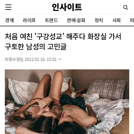
경제
라이프
트렌드
연예·문화
정치
사회
피
처음 여친 '구강성교' 해주다 화장실 가서
구토한 남성의 고민글
최종수정일 2022.01.16. 15:01