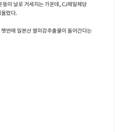
매운동이 날로 거세지는 가운데, CJ제일제당
떠올랐다.
는 햇반에 일본산 쌀미강추출물이 들어간다는