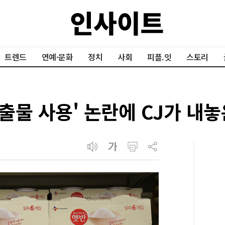
트렌드
연예·문화
정치
사회
피플.잇
스토리
추출물 사용' 논란에 CJ가 내