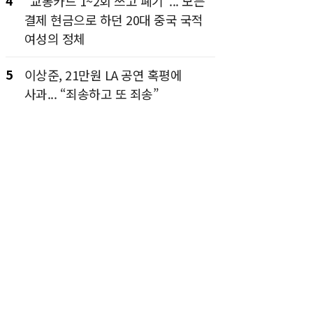
4
“교통카드 1~2회 쓰고 폐기”... 모든
결제 현금으로 하던 20대 중국 국적
여성의 정체
5
이상준, 21만원 LA 공연 혹평에
사과... “죄송하고 또 죄송”