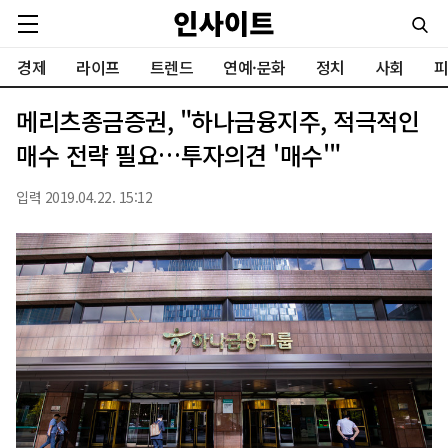
경제
라이프
트렌드
연예·문화
정치
사회
피
메리츠종금증권, "하나금융지주, 적극적인
매수 전략 필요…투자의견 '매수'"
입력 2019.04.22. 15:12