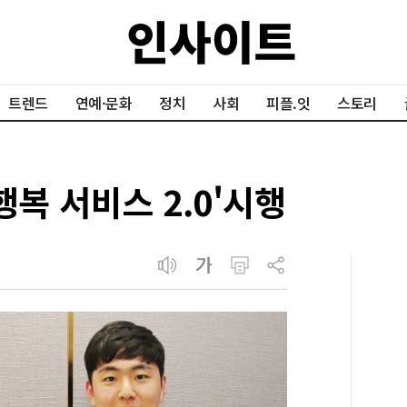
트렌드
연예·문화
정치
사회
피플.잇
스토리
행복 서비스 2.0'시행