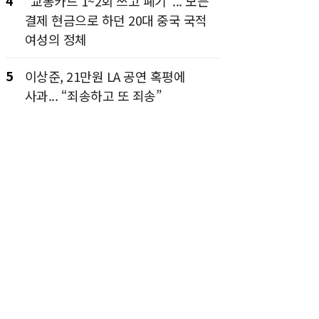
4
“교통카드 1~2회 쓰고 폐기”... 모든
결제 현금으로 하던 20대 중국 국적
여성의 정체
5
이상준, 21만원 LA 공연 혹평에
사과... “죄송하고 또 죄송”