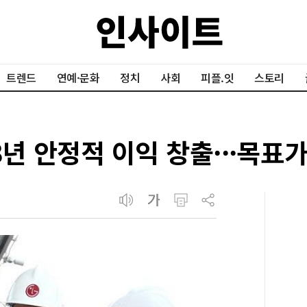
트렌드
연예·문화
정치
사회
피플.잇
스토리
3년 안정적 이익 창출···목표