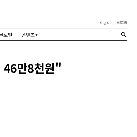
English
|
日本語
글로벌
콘텐츠+
가 46만8천원"