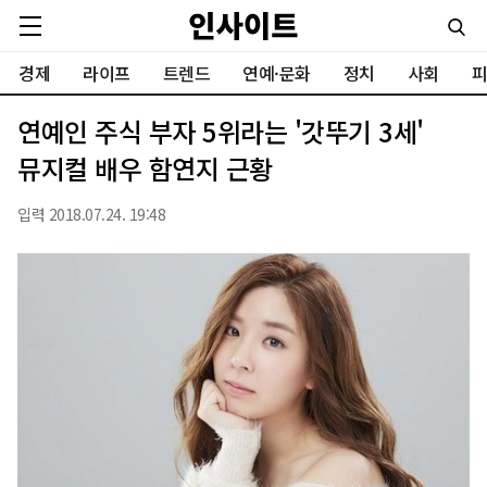
경제
라이프
트렌드
연예·문화
정치
사회
피
연예인 주식 부자 5위라는 '갓뚜기 3세'
뮤지컬 배우 함연지 근황
입력 2018.07.24. 19:48